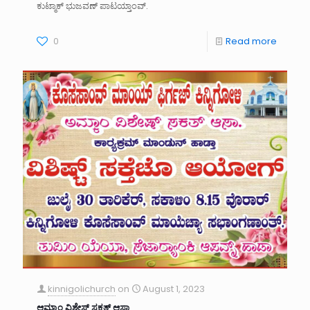
ಕುಟ್ಮಾಕ್ ಭುಜವಣ್ ಪಾಟಯ್ತಾಂವ್.
0
Read more
kinnigolichurch
on
August 1, 2023
ಆಮ್ಕಾಂ ವಿಶೇಸ್ ಸಕತ್ ಆಸಾ