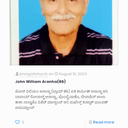
kinnigolichurch
on
August 10, 2023
John William Aranha(86)
ಜೋನ್ ವಿಲಿಯಂ ಅರಾನ್ಹಾ (ಪ್ರಾಯ್ 86) ಪತಿ ಕಾರ್ಮಿಣ್ ಅರಾನ್ಹಾ ಆನಿ
ಬಾಪಾಯ್ ರೋನಾಲ್ಡ್ ಅರಾನ್ಹಾ , ಪೊಂಪೈ ವಾಡೊ, ದೇವಾಧಿನ್ ಜಾಲಾ.
ತಾಕಾ ಸಾಸ್ಣಾಚೊ ವಿಶೆವ್ ಮಾಗ್ತಾಂವ್ ಆನಿ ದುಖೇಸ್ತ್ ಕುಟ್ಮಾಕ್ ಭುಜವಣ್
ಪಾಟಯ್ತಾಂವ್.
0
Read more