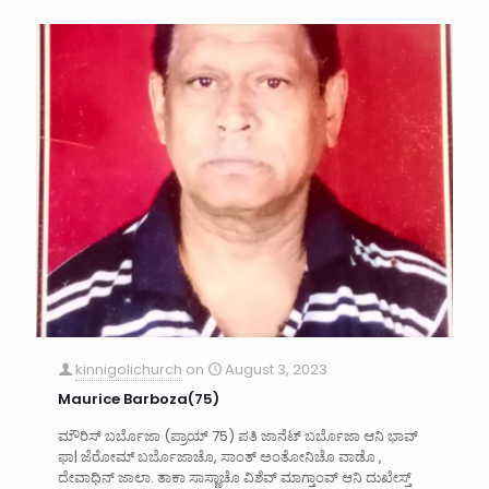
kinnigolichurch
on
August 3, 2023
Maurice Barboza(75)
ಮೌರಿಸ್ ಬರ್ಬೊಜಾ (ಪ್ರಾಯ್ 75) ಪತಿ ಜಾನೆಟ್ ಬರ್ಬೊಜಾ ಆನಿ ಭಾವ್
ಫಾ| ಜೆರೋಮ್ ಬರ್ಬೊಜಾಚೊ, ಸಾಂತ್ ಅಂತೋನಿಚೊ ವಾಡೊ ,
ದೇವಾಧಿನ್ ಜಾಲಾ. ತಾಕಾ ಸಾಸ್ಣಾಚೊ ವಿಶೆವ್ ಮಾಗ್ತಾಂವ್ ಆನಿ ದುಖೇಸ್ತ್