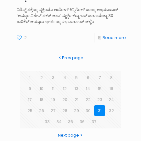
ವಿಶಿಷ್ಟ್ ಸಕ್ತೆಚ್ಯಾ ವ್ಯಕ್ತಿಂಚೊ ಆಯೋಗ್ ಕಿನ್ನಿಗೋಳಿ ಹಾಚ್ಯಾ ಆಶ್ರಯಾಖಾಲ್
‘ಆಮ್ಕಾಂ ವಿಶೇಸ್ ಸಕತ್ ಆಸಾ’ ಮ್ಹಳ್ಳೆಂ ಕರ‍್ಯಾಗಾರ್ ಜುಲಾಯೆಚ್ಯಾ 30
ತಾರಿಕೆರ್ ಆಯ್ತಾರಾ ಇಗರ್ಜಿಚ್ಯಾ ಸಭಾಸಾಲಾಂತ್ ಚಲ್ಲೆಂ.
2
Read more
Prev page
1
2
3
4
5
6
7
8
9
10
11
12
13
14
15
16
17
18
19
20
21
22
23
24
25
26
27
28
29
30
31
32
33
34
35
36
37
Next page