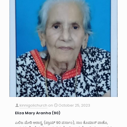
kinnigolichurch
on
October 25, 2023
Eliza Mary Aranha (90)
ಎಲಿಜ ಮೇರಿ ಆರಾನ್ಹ, (ಪ್ರಾಯ್ 90 ವರ್ಸಾಂ), ಸಾಂ ತೊಮಾಸ್ ವಾಡೊ,