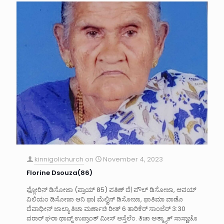
kinnigolichurch
on
November 4, 2023
Florine Dsouza(86)
ಫ್ಲೋರಿನ್ ಡಿಸೋಜಾ (ಪ್ರಾಯ್ 85) ಪತಿಣ್ ದೆ| ಪೌಲ್ ಡಿಸೋಜಾ, ಆವಯ್
ವಿಲಿಯಂ ಡಿಸೋಜಾ ಆನಿ ಫಾ| ಮೆಲ್ವಿನ್ ಡಿಸೋಜಾ, ಫಾತಿಮಾ ವಾಡೊ
ದೆವಾಧೀನ್ ಜಾಲ್ಯಾ ತಿಚಾ ಮರ್ಣಾಚಿ ರೀತ್ 6 ತಾರಿಕೆರ್ ಸಾಂಜೆರ್ 3:30
ವರಾರ್ ಘರಾ ಥಾವ್ನ್ ಉಪ್ರಾಂತ್ ಮೀಸ್ ಆಸ್ತೆಲೆಂ. ತಿಚಾ ಅತ್ಮ್ಯಾಕ್ ಸಾಸ್ಣಾಚೊ