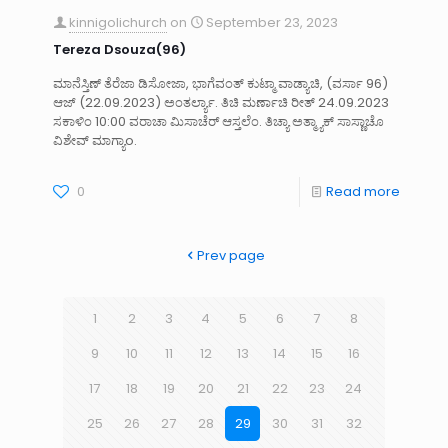
kinnigolichurch
on
September 23, 2023
Tereza Dsouza(96)
ಮಾನೆಸ್ತಿಣ್ ತೆರೆಜಾ ಡಿಸೋಜಾ, ಭಾಗೆವಂತ್ ಕುಟ್ಮಾ ವಾಡ್ಯಾಚಿ, (ವರ್ಸಾ 96)
ಆಜ್ (22.09.2023) ಅಂತರ್ಲ್ಯಾ. ತಿಚಿ ಮರ್ಣಾಚಿ ರೀತ್ 24.09.2023
ಸಕಾಳಿಂ 10:00 ವರಾಚಾ ಮಿಸಾಚೆರ್ ಆಸ್ತಲೆಂ. ತಿಚ್ಯಾ ಅತ್ಮ್ಯಾಕ್ ಸಾಸ್ಣಾಚೊ
ವಿಶೇವ್ ಮಾಗ್ಯಾo.
0
Read more
Prev page
1
2
3
4
5
6
7
8
9
10
11
12
13
14
15
16
17
18
19
20
21
22
23
24
25
26
27
28
29
30
31
32