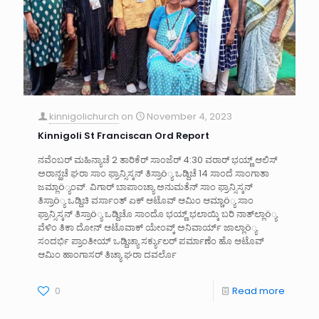
kinnigolichurch
on
November 4, 2023
Kinnigoli St Franciscan Ord Report
ನವೆಂಬರ್ ಮಹಿನ್ಯಾಚೆ 2 ತಾರಿಕೆರ್ ಸಾಂಜೆರ್ 4:30 ವರಾರ್ ಭಯ್ಣ್ ಆಲಿಸ್
ಅರಾನ್ಹಚೆ ಘರಾ ಸಾಂ ಫ್ರಾನ್ಸಿಸ್ಕನ್ ತಿಸ್ರಾö್ಯ ಒಡ್ದಿಚೆ 14 ಸಾಂದೆ ಸಾಂಗಾತಾ
ಜಮ್ಲಾö್ಯಂವ್. ವಿಗಾರ್ ಬಾಪಾಂಚ್ಯಾ ಅನುಮತೆನ್ ಸಾಂ ಫ್ರಾನ್ಸಿಸ್ಕನ್
ತಿಸ್ರಾö್ಯ ಒಡ್ದಿಚಿ ವರ್ಸಾಂತ್ ಏಕ್ ಆಟೊವ್ ಆಮಿಂ ಆಮ್ಚಾö್ಯ ಸಾಂ
ಫ್ರಾನ್ಸಿಸ್ಕನ್ ತಿಸ್ರಾö್ಯ ಒಡ್ದಿಚೊ ಸಾಂದೊ ಭಯ್ಣ್ ಭಲಾಯ್ಕಿ ಬರಿ ನಾತ್‌ಲ್ಲಾö್ಯ
ವೆಳಿಂ ತಿಕಾ ದೋನ್ ಆಟೊವಾಕ್ ಯೇಂವ್ಕ್ ಅನಿವಾರ್ಯ್ ಜಾಲ್ಲಾö್ಯ
ಸಂದರ್ಭಿ ಪ್ರಾಂತೀಯ್ ಒಡ್ದಿಚ್ಯಾ ಸರ್ಕ್ಯುಲರ್ ಪರ್ಮಾಣೆಂ ಹೊ ಆಟೊವ್
ಆಮಿಂ ಹಾಂಗಾಸರ್ ತಿಚ್ಯಾ ಘರಾ ದವರ್ಲೊ
0
Read more