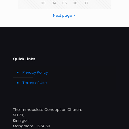
33
34
35
36
37
Next page
Quick Links
Privacy Policy
Terms of Use
The Immaculate Conception Church,
SH 70,
Kinnigoli,
Mangalore - 574150