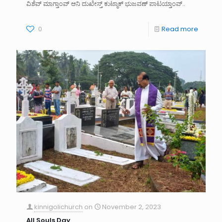
ವಿಶೆವ್ ಮಾಗ್ತಾಂವ್ ಆನಿ ದುಖೇಸ್ತ್ ಕುಟ್ಮಾಕ್ ಭುಜವಣ್ ಪಾಟಯ್ತಾಂವ್..
0
Read more
kinnigolichurch
on
November 2, 2023
All Souls Day