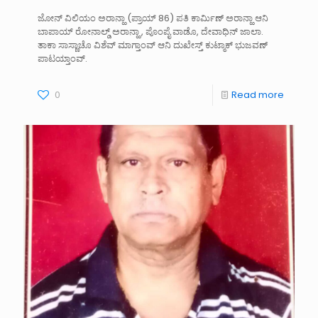
ಜೋನ್ ವಿಲಿಯಂ ಅರಾನ್ಹಾ (ಪ್ರಾಯ್ 86) ಪತಿ ಕಾರ್ಮಿಣ್ ಅರಾನ್ಹಾ ಆನಿ
ಬಾಪಾಯ್ ರೋನಾಲ್ಡ್ ಅರಾನ್ಹಾ , ಪೊಂಪೈ ವಾಡೊ, ದೇವಾಧಿನ್ ಜಾಲಾ.
ತಾಕಾ ಸಾಸ್ಣಾಚೊ ವಿಶೆವ್ ಮಾಗ್ತಾಂವ್ ಆನಿ ದುಖೇಸ್ತ್ ಕುಟ್ಮಾಕ್ ಭುಜವಣ್
ಪಾಟಯ್ತಾಂವ್.
0
Read more