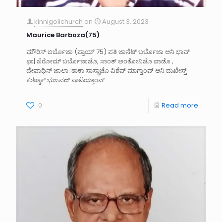
kinnigolichurch
on
August 3, 2023
Maurice Barboza(75)
ಮೌರಿಸ್ ಬರ್ಬೊಜಾ (ಪ್ರಾಯ್ 75) ಪತಿ ಜಾನೆಟ್ ಬರ್ಬೊಜಾ ಆನಿ ಭಾವ್
ಫಾ| ಜೆರೋಮ್ ಬರ್ಬೊಜಾಚೊ, ಸಾಂತ್ ಅಂತೋನಿಚೊ ವಾಡೊ ,
ದೇವಾಧಿನ್ ಜಾಲಾ. ತಾಕಾ ಸಾಸ್ಣಾಚೊ ವಿಶೆವ್ ಮಾಗ್ತಾಂವ್ ಆನಿ ದುಖೇಸ್ತ್
ಕುಟ್ಮಾಕ್ ಭುಜವಣ್ ಪಾಟಯ್ತಾಂವ್.
0
Read more