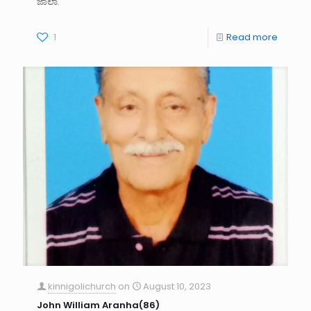
ಜಾಲಾ.
1
Read more
kinnigolichurch
on
August 10, 2023
John William Aranha(86)