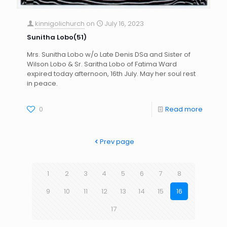
kinnigolichurch
on
July 16, 2023
Sunitha Lobo(51)
Mrs. Sunitha Lobo w/o Late Denis DSa and Sister of
Wilson Lobo & Sr. Saritha Lobo of Fatima Ward
expired today afternoon, 16th July. May her soul rest
in peace.
0
Read more
Prev page
1
2
3
4
5
6
7
8
9
10
11
12
13
14
15
16
17