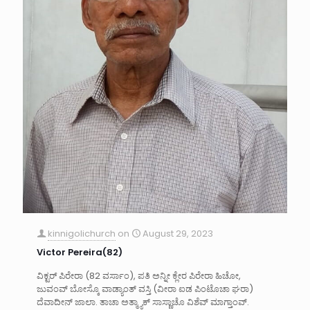
kinnigolichurch
on
August 29, 2023
Victor Pereira(82)
ವಿಕ್ಟರ್ ಪಿರೇರಾ (82 ವರ್ಸಾಂ), ಪತಿ ಅನ್ನೀ ಕ್ಲೇರ ಪಿರೇರಾ ಹಿಚೋ,
ಜುವಂವ್ ಬೋಸ್ಕೊ ವಾಡ್ಯಾಂತ್ ವಸ್ತಿ (ವೀರಾ ಐಡ ಪಿಂಟೊಚಾ ಘರಾ)
ದೆವಾದೀನ್ ಜಾಲಾ. ತಾಚಾ ಅತ್ಮ್ಯಾಕ್ ಸಾಸ್ಣಾಚೊ ವಿಶೆವ್ ಮಾಗ್ತಾಂವ್.