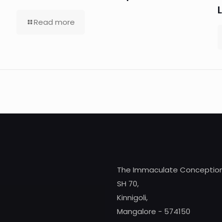
Read more
The Immaculate Conception
SH 70,
Kinnigoli,
Mangalore - 574150