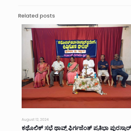
Related posts
August 12, 2024
ಕಥೊಲಿಕ್ ಸಭೆ ಥಾವ್ನ್ ಫಿರ್ಗಜೆಂತ್ ಪ್ರತಿಭಾ ಪುರಸ್ಕಾರ