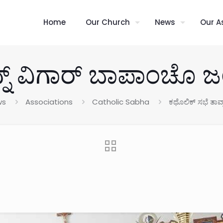
Home
Our Church
News
Our A
್ನ್ ವಿಗಾರ್ ಬಾಪಾಂಚೊ 
ws
Associations
Catholic Sabha
ಕಥೊಲಿಕ್ ಸಭೆ ತಾವ