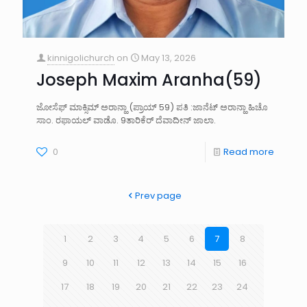
kinnigolichurch
on
May 13, 2026
Joseph Maxim Aranha(59)
ಜೋಸೆಫ್ ಮಾಕ್ಸಿಮ್ ಅರಾನ್ಹಾ (ಪ್ರಾಯ್ 59) ಪತಿ :ಜಾನೆಟ್ ಅರಾನ್ಹಾ ಹಿಚೊ
ಸಾಂ. ರಫಾಯಲ್ ವಾಡೊ. 9ತಾರಿಕೆರ್ ದೆವಾದೀನ್‌ ಜಾಲಾ.
0
Read more
Prev page
1
2
3
4
5
6
7
8
9
10
11
12
13
14
15
16
17
18
19
20
21
22
23
24