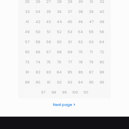
25
26
27
28
29
30
31
32
33
34
35
36
37
38
39
40
41
42
43
44
45
46
47
48
49
50
51
52
53
54
55
56
57
58
59
60
61
62
63
64
65
66
67
68
69
70
71
72
73
74
75
76
77
78
79
80
81
82
83
84
85
86
87
88
89
90
91
92
93
94
95
96
97
98
99
100
101
Next page