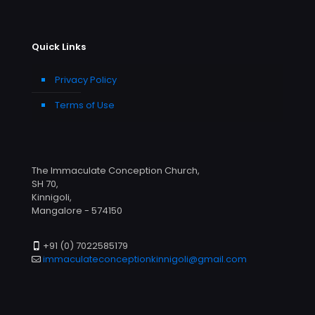
Quick Links
Privacy Policy
Terms of Use
The Immaculate Conception Church,
SH 70,
Kinnigoli,
Mangalore - 574150
+91 (0) 7022585179
immaculateconceptionkinnigoli@gmail.com