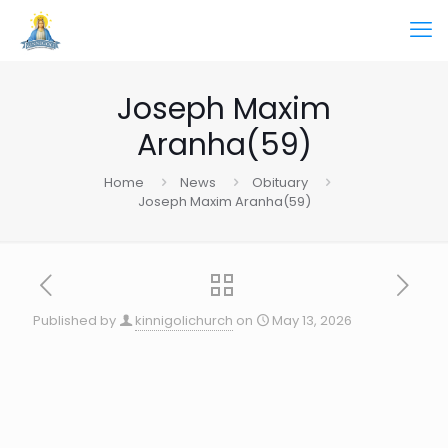
Joseph Maxim
Aranha(59)
Home
News
Obituary
Joseph Maxim Aranha(59)
Published by
kinnigolichurch
on
May 13, 2026