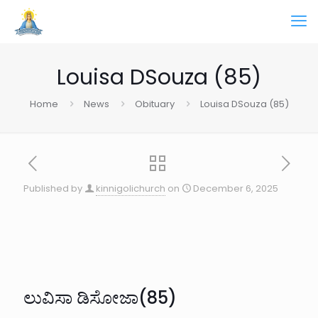
Louisa DSouza (85)
Home
News
Obituary
Louisa DSouza (85)
Published by
kinnigolichurch
on
December 6, 2025
ಲುವಿಸಾ ಡಿಸೋಜಾ(85)